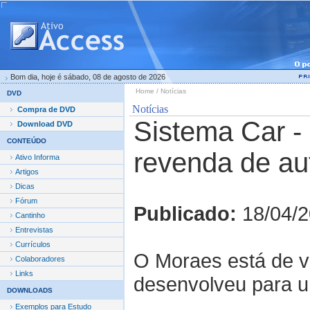
Bom dia, hoje é sábado, 08 de agosto de 2026
Home / Notícias
DVD
Notícias
Compra de DVD
Sistema Car - 
Download DVD
CONTEÚDO
revenda de au
Ativo Informa
Artigos
Dicas
Fórum
Publicado:
18/04/
Cantinho
Entrevistas
Currículos
O Moraes está de v
Colaboradores
Links
desenvolveu para u
DOWNLOADS
Exemplos para Estudo